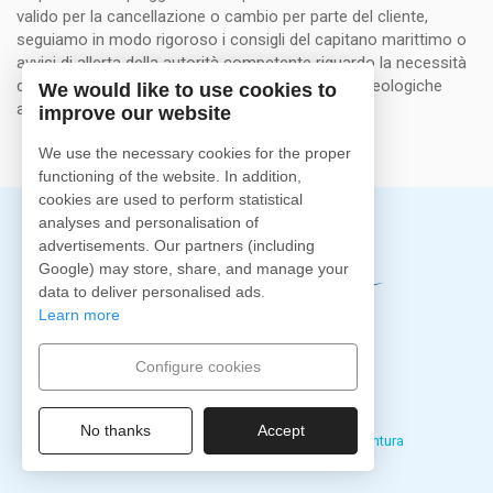
valido per la cancellazione o cambio per parte del cliente,
seguiamo in modo rigoroso i consigli del capitano marittimo o
avvisi di allerta della autorità competente riguardo la necessità
di cancellare una gita a causa di condizioni metereologiche
We would like to use cookies to
avverse.
improve our website
We use the necessary cookies for the proper
functioning of the website. In addition,
cookies are used to perform statistical
analyses and personalisation of
advertisements. Our partners (including
Google) may store, share, and manage your
data to deliver personalised ads.
Learn more
Attenzione al cliente
+34
669 35 44 04
Configure cookies
+34
928 34 47 34
contacto@fuertecharter.com
No thanks
Accept
Calle Galicia 30, 35660 Corralejo, Fuerteventura