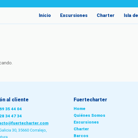
Inicio
Excursiones
Charter
Isla d
cando.
ón al cliente
Fuertecharter
Home
69 35 44 04
Quiénes Somos
28 34 47 34
Excursiones
acto@fuertecharter.com
Charter
Galicia 30, 35660 Corralejo,
Barcos
ntura