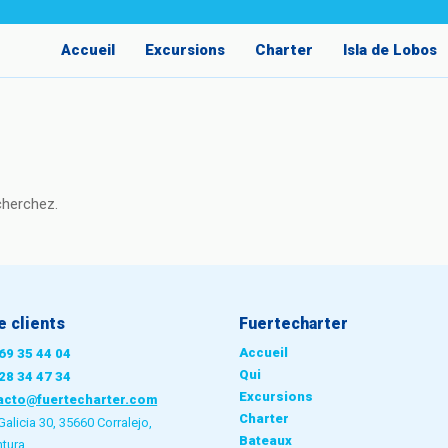
Accueil
Excursions
Charter
Isla de Lobos
cherchez.
e clients
Fuertecharter
Accueil
69 35 44 04
Qui
28 34 47 34
Excursions
acto@fuertecharter.com
Charter
Galicia 30, 35660 Corralejo,
Bateaux
ntura