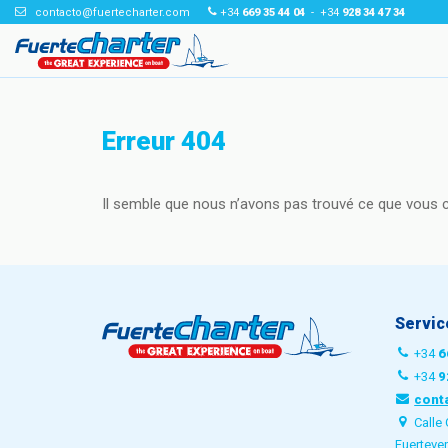
contacto@fuertecharter.com
+34
669 35 44 04
- +34
928 34 47 34
Erreur 404
Il semble que nous n’avons pas trouvé ce que vous 
Servic
+34
6
+34
9
cont
Calle 
Fuerteve