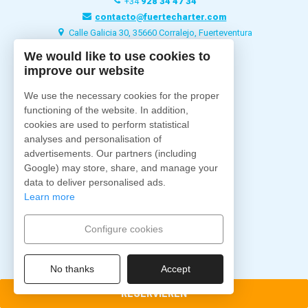
+34
928 34 47 34
contacto@fuertecharter.com
Calle Galicia 30, 35660 Corralejo, Fuerteventura
We would like to use cookies to
improve our website
Fuertecharter
Start
We use the necessary cookies for the proper
Über uns
functioning of the website. In addition,
Ausfluge
cookies are used to perform statistical
analyses and personalisation of
Charter
advertisements. Our partners (including
Schiffe
Google) may store, share, and manage your
Unterkünfte
data to deliver personalised ads.
Blog
Learn more
Kontakt
Configure cookies
Folgen Sie uns
No thanks
Accept
RESERVIEREN
Sichere Bezahlung