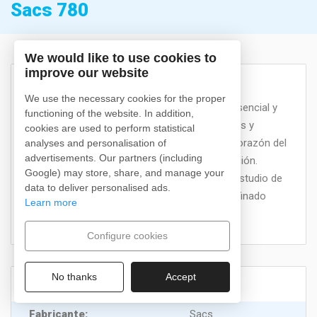
Sacs 780
We would like to use cookies to
improve our website
Descripción
We use the necessary cookies for the proper
Diversión y seguridad, sin dejar nada al azar. Esencial y
functioning of the website. In addition,
elegante gracias a la elección óptima de tejidos y
cookies are used to perform statistical
colores. La consola de mando situada en el corazón del
analyses and personalisation of
advertisements. Our partners (including
barco, asegura el máximo confort de conducción.
Google) may store, share, and manage your
Estable y manejable, gracias a un cuidadoso estudio de
data to deliver personalised ads.
las líneas hidrodinámicas: Sacs S780 es un refinado
Learn more
placer.
Configure cookies
No thanks
Accept
Características
Fabricante
:
Sacs